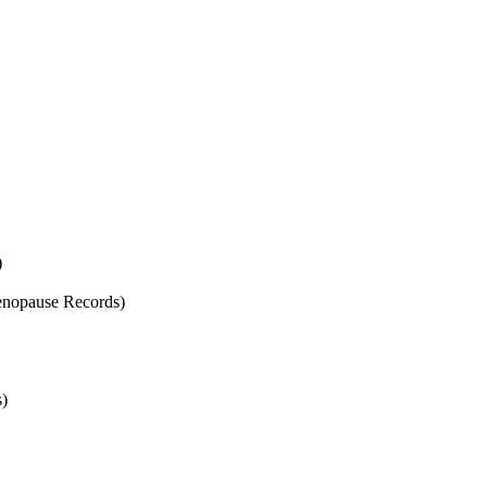
)
enopause Records)
s)