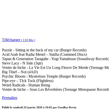
Télécharger
( 110 Mo )
Puzzle - Sitting in the back of my car (Burger Records)
Acid Arab ‎feat Radia Menel – Staifia (Crammed Discs)
Tapan & Generation Taragalte - Yogi Yamahssar (Soundway Records
Steve Lacy - N Side (3qtr)
Ventre de biche - La Vie Est Un Long Fleuve De Merde (Teenage M
Big Thief – Not (4AD)
Psychic Bloom - Mysterious Temple (Burger Records)
Pipe-eye ‎– TIck Tock (Flightless‎)
Weird Radicals - Human Being
Ventre de biche – Sous Les Réverbères (Teenage Menopause Record
Permalien
Publié le
vendredi 24 janvier 2020 à 16:02
par Goodbye Kevin