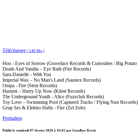
Télécharger
( 140 Mo )
Hoo - Eyes of Sorrow (Graveface Records & Curiosities / Big Potato
Death And Vanilla ‎– Eye Bath (Fire Records)
Sara-Danielle - With You
Imperial Wax ‎– No Man's Land (Saustex Records)
Onipa - Fire (Strut Records)
Harumi ‎– Hurry Up Now (Klimt Records)
The Underground Youth - Alice (Fuzzclub Records)
Toy Love ‎– Swimming Pool (Captured Tracks / Flying Nun Records)
Grup Ses & Elektro Hafiz - Fire (Zel Zele)
Permalien
Publié le
vendredi 07 février 2020 à 16:02
par Goodbye Kevin