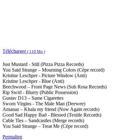
Télécharger
( 110 Mo )
Just Mustard - Still (Pizza Pizza Records)
You Said Strange – Mourning Colors (Cèpe record)
Kristine Leschper - Picture Window (Anti)
Kristine Leschper - Blue (Anti)
Beechwood – Front Page News (Sub Rosa Records)
Rip Swirl - Blurry (Public Possession)
Gustav D13 – Same Cigarettes
Sworn Virgins - The Male Man (Deewee)
Amanaz – Khala my friend (Now Again records)
Good Sad Happy Bad - Blessed (Textile Records)
Cable Ties – Sandcastles (Merge records)
You Said Strange – Treat Me (Cèpe record)
Permalien