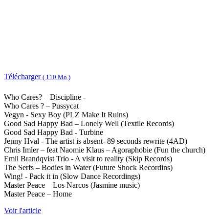
Télécharger
( 110 Mo )
Who Cares? – Discipline -
Who Cares ? – Pussycat
Vegyn - Sexy Boy (PLZ Make It Ruins)
Good Sad Happy Bad – Lonely Well (Textile Records)
Good Sad Happy Bad - Turbine
Jenny Hval - The artist is absent- 89 seconds rewrite (4AD)
Chris Imler – feat Naomie Klaus – Agoraphobie (Fun the church)
Emil Brandqvist Trio - A visit to reality (Skip Records)
The Serfs – Bodies in Water (Future Shock Recordins)
Wing! - Pack it in (Slow Dance Recordings)
Master Peace – Los Narcos (Jasmine music)
Master Peace – Home
Voir l'article