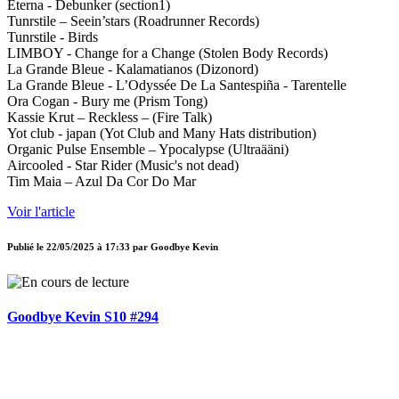
Eterna - Debunker (section1)
Tunrstile – Seein’stars (Roadrunner Records)
Tunrstile - Birds
LIMBOY - Change for a Change (Stolen Body Records)
La Grande Bleue - Kalamatianos (Dizonord)
La Grande Bleue - L’Odyssée De La Santespiña - Tarentelle
Ora Cogan - Bury me (Prism Tong)
Kassie Krut – Reckless – (Fire Talk)
Yot club - japan (Yot Club and Many Hats distribution)
Organic Pulse Ensemble – Ypocalypse (Ultraääni)
Aircooled - Star Rider (Music's not dead)
Tim Maia – Azul Da Cor Do Mar
Voir l'article
Publié le
22/05/2025 à 17:33
par
Goodbye Kevin
Goodbye Kevin S10 #294