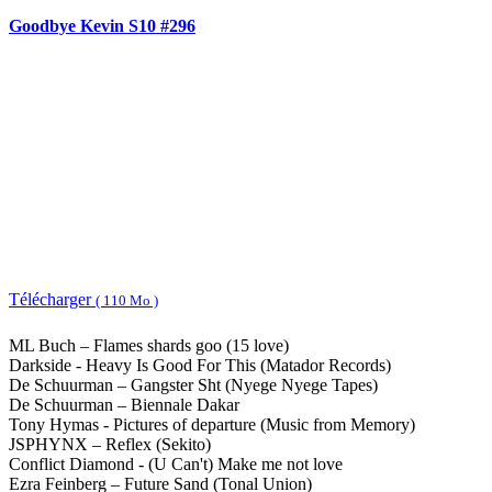
Goodbye Kevin S10 #296
Télécharger
( 110 Mo )
ML Buch – Flames shards goo (15 love)
Darkside - Heavy Is Good For This (Matador Records)
De Schuurman – Gangster Sht (Nyege Nyege Tapes)
De Schuurman – Biennale Dakar
Tony Hymas - Pictures of departure (Music from Memory)
JSPHYNX – Reflex (Sekito)
Conflict Diamond - (U Can't) Make me not love
Ezra Feinberg – Future Sand (Tonal Union)