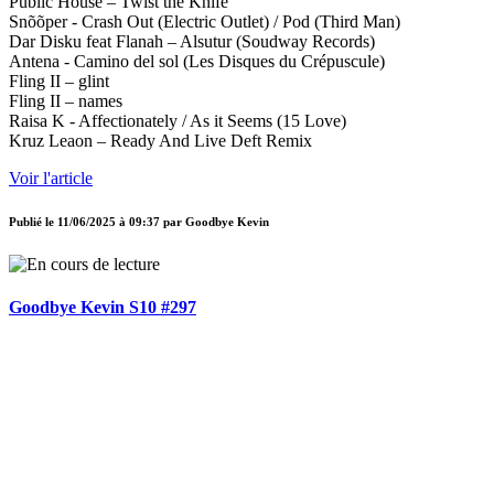
Public House – Twist the Knife
Snõõper - Crash Out (Electric Outlet) / Pod (Third Man)
Dar Disku feat Flanah – Alsutur (Soudway Records)
Antena - Camino del sol (Les Disques du Crépuscule)
Fling II – glint
Fling II – names
Raisa K - Affectionately / As it Seems (15 Love)
Kruz Leaon – Ready And Live Deft Remix
Voir l'article
Publié le
11/06/2025 à 09:37
par
Goodbye Kevin
Goodbye Kevin S10 #297