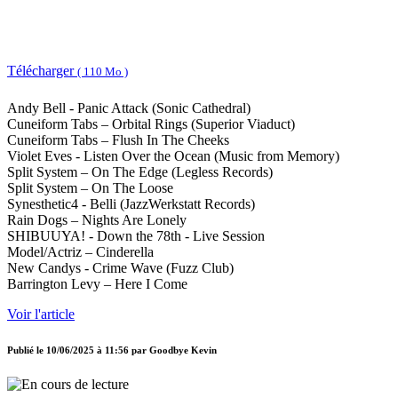
Télécharger
( 110 Mo )
Andy Bell - Panic Attack (Sonic Cathedral)
Cuneiform Tabs – Orbital Rings (Superior Viaduct)
Cuneiform Tabs – Flush In The Cheeks
Violet Eves - Listen Over the Ocean (Music from Memory)
Split System – On The Edge (Legless Records)
Split System – On The Loose
Synesthetic4 - Belli (JazzWerkstatt Records)
Rain Dogs – Nights Are Lonely
SHIBUUYA! - Down the 78th - Live Session
Model/Actriz – Cinderella
New Candys - Crime Wave (Fuzz Club)
Barrington Levy – Here I Come
Voir l'article
Publié le
10/06/2025 à 11:56
par
Goodbye Kevin